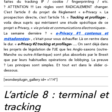
faites du tracking IP / cookie / fingerprinting / etc.
? ATTENTION !!! Les règles vont RADICALEMENT changer.
C’est l’article 8 du projet de Règlement « e-Privacy ». La
prospection directe, c’est l’article 16. «
T
racking et profilage
« ,
voila deux sujets qui méritaient une étude spécifique de ce
projet e-Privacy, «
vie privée et communications électroniques
« .
e-Privacy #1 contenus et
La semaine dernière ? «
métadonnées
« , c’était pour vous échauffer. Là on rentre dans
le dur. «
e-Privacy #2
t
racking
et profilage
« … On sent déjà dans
les projets de législation de l’UE que les Anglo-saxons (outre-
Manche ou outre-Atlantique) sont plus absorbés par le Brexit
que par leurs habituelles opérations de lobbying. La preuve
? Les principes sont simples. Et tout est dans le slider ci-
dessous.
[wonderplugin_gallery id= »114″]
L’article 8 : terminal et
tracking