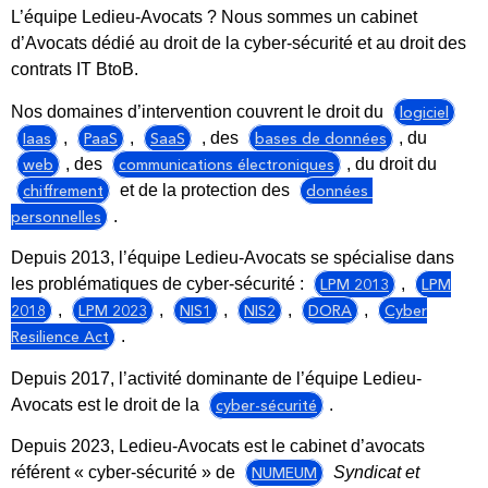
L’équipe Ledieu-Avocats ? Nous sommes un cabinet
d’Avocats dédié au droit de la cyber-sécurité et au droit des
contrats IT BtoB.
Nos domaines d’intervention couvrent le droit du 
logiciel
Iaas
, 
PaaS
, 
SaaS
 , des 
bases de données
, du 
web
, des 
communications électroniques
, du droit du 
chiffrement
 et de la protection des 
données 
personnelles
.
Depuis 2013, l’équipe Ledieu-Avocats se spécialise dans
les problématiques de cyber-sécurité :
LPM 2013
,
LPM
2018
,
LPM 2023
,
NIS1
,
NIS2
,
DORA
,
Cyber
Resilience Act
.
Depuis 2017, l’activité dominante de l’équipe Ledieu-
Avocats est le droit de la 
cyber-sécurité
.
Depuis 2023, Ledieu-Avocats est le cabinet d’avocats
référent « cyber-sécurité » de
NUMEUM
Syndicat et