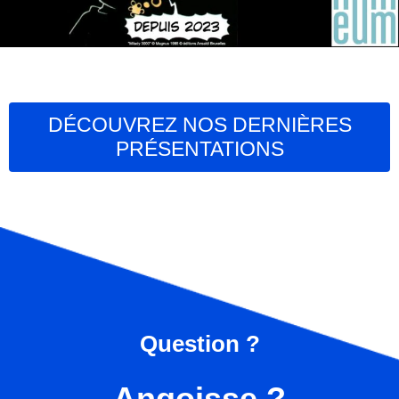
DÉCOUVREZ NOS DERNIÈRES
PRÉSENTATION​S
Question ?
Angoisse ?