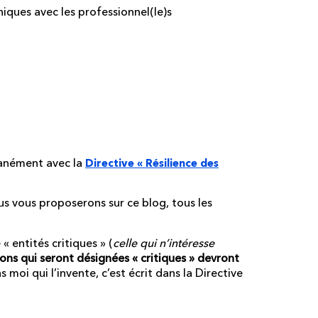
iques avec les professionnel(le)s
des sur 8
 la Directive
tanément avec la
Directive «
Résilience des
us vous proposerons sur ce blog, tous les
« entités critiques » (
celle qui n’intéresse
ions qui seront désignées « critiques » devront
as moi qui l’invente, c’est écrit dans la Directive