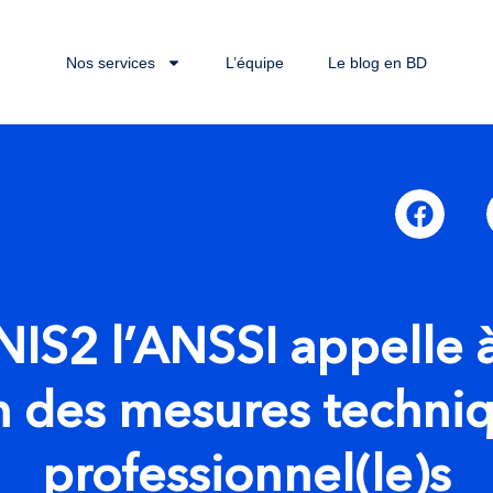
Nos services
L’équipe
Le blog en BD
IS2 l’ANSSI appelle à
n des mesures techniq
professionnel(le)s