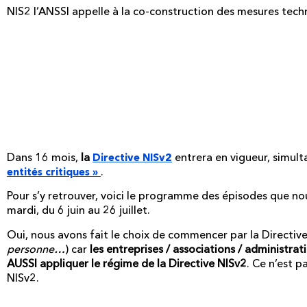
NIS2 l’ANSSI appelle à la co-construction des mesures techn
le programme : 8 épiso
semaines pour maitriser
NISv2
Dans 16 mois,
la
entrera en vigueur, simul
Directive NISv2
.
entités critiques
»
Pour s’y retrouver, voici le programme des épisodes que no
mardi, du 6 juin au 26 juillet.
Oui, nous avons fait le choix de commencer par la Directive 
personne…
) car
les entreprises / associations / administrat
AUSSI appliquer le régime de la Directive NISv2
. Ce n’est p
NISv2.