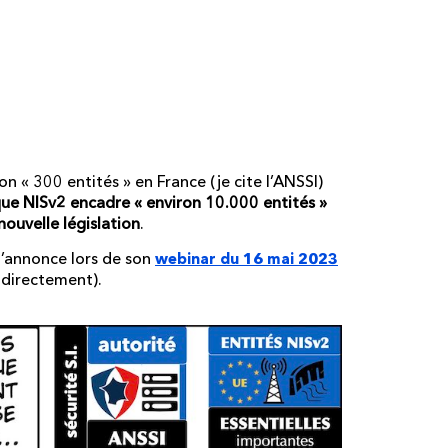
ion par 30 du
rnées !
n « 300 entités » en France (je cite l’ANSSI)
 que NISv2 encadre « environ 10.000 entités »
nouvelle législation
.
 l’annonce lors de son
webinar du 16 mai 2023
 directement).