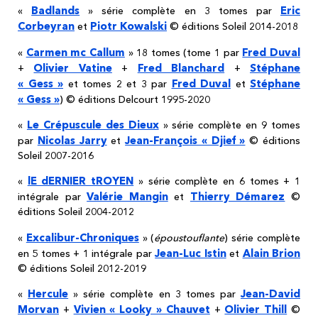
Badlands
Eric
«
» série complète en 3 tomes par
Corbeyran
Piotr Kowalski
et
© éditions Soleil 2014-2018
Carmen mc Callum
Fred Duval
«
» 18 tomes (tome 1 par
Olivier Vatine
Fred Blanchard
Stéphane
+
+
+
« Gess »
Fred Duval
Stéphane
et tomes 2 et 3 par
et
« Gess »
) © éditions Delcourt 1995-2020
Le Crépuscule des Dieux
«
» série complète en 9 tomes
Nicolas Jarry
Jean-François « Djief »
par
et
© éditions
Soleil 2007-2016
lE dERNIER tROYEN
«
» série complète en 6 tomes + 1
Valérie Mangin
Thierry Démarez
intégrale par
et
©
éditions Soleil 2004-2012
Excalibur-Chroniques
«
» (
époustouflante
) série complète
Jean-Luc Istin
Alain Brion
en 5 tomes + 1 intégrale par
et
© éditions Soleil 2012-2019
Hercule
Jean-David
«
» série complète en 3 tomes par
Morvan
Vivien « Looky » Chauvet
Olivier Thill
+
+
©