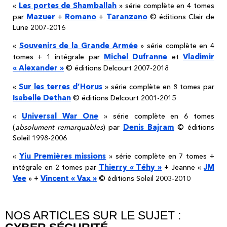
Les portes de Shamballah
«
» série complète en 4 tomes
Mazuer
Romano
Taranzano
par
+
+
© éditions Clair de
Lune 2007-2016
Souvenirs de la Grande Armée
«
» série complète en 4
Michel Dufranne
Vladimir
tomes + 1 intégrale par
et
« Alexander »
© éditions Delcourt 2007-2018
Sur les terres d’Horus
«
» série complète en 8 tomes par
Isabelle Dethan
© éditions Delcourt 2001-2015
Universal War One
«
» série complète en 6 tomes
Denis Bajram
(
absolument remarquables
) par
© éditions
Soleil 1998-2006
Yiu Premières missions
«
» série complète en 7 tomes +
Thierry « Téhy »
JM
intégrale en 2 tomes par
+ Jeanne «
Vee
Vincent « Vax »
» +
© éditions Soleil 2003-2010
NOS ARTICLES SUR LE SUJET :