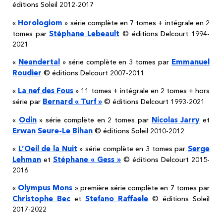
éditions Soleil 2012-2017
Horologiom
«
» série complète en 7 tomes + intégrale en 2
Stéphane Lebeault
tomes par
© éditions Delcourt 1994-
2021
Neandertal
Emmanuel
«
» série complète en 3 tomes par
Roudier
© éditions Delcourt 2007-2011
La nef des Fous
«
» 11 tomes + intégrale en 2 tomes + hors
Bernard « Turf »
série par
© éditions Delcourt 1993-2021
Odin
Nicolas Jarry
«
» série complète en 2 tomes par
et
Erwan Seure-Le Bihan
© éditions Soleil 2010-2012
L’Oeil de la Nuit
Serge
«
» série complète en 3 tomes par
Lehman
Stéphane « Gess »
et
© éditions Delcourt 2015-
2016
Olympus Mons
«
» première série complète en 7 tomes par
Christophe Bec
Stefano Raffaele
et
© éditions Soleil
2017-2022