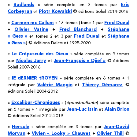
Badlands
Eric
«
» série complète en 3 tomes par
Corbeyran
Piotr Kowalski
et
© éditions Soleil 2014-2018
Carmen mc Callum
Fred Duval
«
» 18 tomes (tome 1 par
Olivier Vatine
Fred Blanchard
Stéphane
+
+
+
« Gess »
Fred Duval
Stéphane
et tomes 2 et 3 par
et
« Gess »
) © éditions Delcourt 1995-2020
Le Crépuscule des Dieux
«
» série complète en 9 tomes
Nicolas Jarry
Jean-François « Djief »
par
et
© éditions
Soleil 2007-2016
lE dERNIER tROYEN
«
» série complète en 6 tomes + 1
Valérie Mangin
Thierry Démarez
intégrale par
et
©
éditions Soleil 2004-2012
Excalibur-Chroniques
«
» (
époustouflante
) série complète
Jean-Luc Istin
Alain Brion
en 5 tomes + 1 intégrale par
et
© éditions Soleil 2012-2019
Hercule
Jean-David
«
» série complète en 3 tomes par
Morvan
Vivien « Looky » Chauvet
Olivier Thill
+
+
©