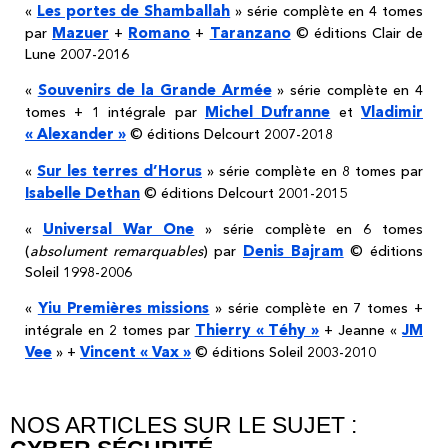
Les portes de Shamballah
«
» série complète en 4 tomes
Mazuer
Romano
Taranzano
par
+
+
© éditions Clair de
Lune 2007-2016
Souvenirs de la Grande Armée
«
» série complète en 4
Michel Dufranne
Vladimir
tomes + 1 intégrale par
et
« Alexander »
© éditions Delcourt 2007-2018
Sur les terres d’Horus
«
» série complète en 8 tomes par
Isabelle Dethan
© éditions Delcourt 2001-2015
Universal War One
«
» série complète en 6 tomes
Denis Bajram
(
absolument remarquables
) par
© éditions
Soleil 1998-2006
Yiu Premières missions
«
» série complète en 7 tomes +
Thierry « Téhy »
JM
intégrale en 2 tomes par
+ Jeanne «
Vee
Vincent « Vax »
» +
© éditions Soleil 2003-2010
NOS ARTICLES SUR LE SUJET :