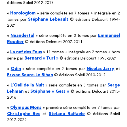
éditions Soleil 2012-2017
Horologiom
«
» série complète en 7 tomes + intégrale en 2
Stéphane Lebeault
tomes par
© éditions Delcourt 1994-
2021
Neandertal
Emmanuel
«
» série complète en 3 tomes par
Roudier
© éditions Delcourt 2007-2011
La nef des Fous
«
» 11 tomes + intégrale en 2 tomes + hors
Bernard « Turf »
série par
© éditions Delcourt 1993-2021
Odin
Nicolas Jarry
«
» série complète en 2 tomes par
et
Erwan Seure-Le Bihan
© éditions Soleil 2010-2012
L’Oeil de la Nuit
Serge
«
» série complète en 3 tomes par
Lehman
Stéphane « Gess »
et
© éditions Delcourt 2015-
2016
Olympus Mons
«
» première série complète en 7 tomes par
Christophe Bec
Stefano Raffaele
et
© éditions Soleil
2017-2022