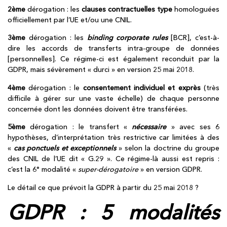
2ème
dérogation : les
clauses contractuelles type
homologuées
officiellement par l’UE et/ou une CNIL.
3ème
dérogation : les
binding corporate rules
[BCR], c’est-à-
dire les accords de transferts intra-groupe de données
[personnelles]. Ce régime-ci est également reconduit par la
GDPR, mais sévèrement « durci » en version 25 mai 2018.
4ème
dérogation : le
consentement individuel et exprès
(très
difficile à gérer sur une vaste échelle) de chaque personne
concernée dont les données doivent être transférées.
5ème
dérogation : le transfert «
nécessaire
» avec ses 6
hypothèses, d’interprétation très restrictive car limitées à des
«
cas ponctuels et exceptionnels
» selon la doctrine du groupe
des CNIL de l’UE dit « G.29 ». Ce régime-là aussi est repris :
c’est la 6° modalité «
super-dérogatoire
» en version GDPR.
Le détail ce que prévoit la GDPR à partir du 25 mai 2018 ?
GDPR : 5 modalités