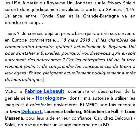
les USA à partir du Royaume Uni fondées sur le Privacy Shield
seront donc juridiquement invalides à partir du 29 mars 2019.
L’alliance entre l’Oncle Sam et la Grande-Bretagne va en
prendre un coup…
Tiens ?! Je connais déjà un prestataire qui rapatrie ses serveurs
en Europe continentale… [
8 mars 2018 : si les chambres de
compensation bancaire quittent actuellement le Royaume-Uni
pour s’installer à Bruxelles, pourquoi voudriez-vous qu’il en soit
autrement des datacenters ? Car les entreprises UK de la tech
viennent (enfin ?) de comprendre les conséquences du Brexit à
leur égard. Et s’en plaignent actuellement publiquement auprès
de leurs politiques
]
Fabrice Lebeault
MERCI à
, scénariste et dessinateur de la
Horologiom
géniale série «
«
dont il m’a autorisé à utiliser les
images et à
bricoler
les phylactères. Et MERCI une fois encore à
Delcourt
la
team
,
Laurence Leclercq
,
Sébastien Le Foll
et
Lucie
Massena
, pour leur aide et leur confiance. Car, chez Delcourt /
Soleil, on
ose
autoriser un usage moderne de la BD.