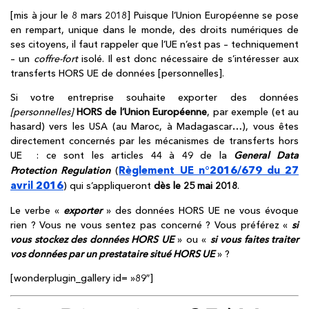
[mis à jour le 8 mars 2018] Puisque l’Union Européenne se pose
en rempart, unique dans le monde, des droits numériques de
ses citoyens, il faut rappeler que l’UE n’est pas – techniquement
– un
coffre-fort
isolé. Il est donc nécessaire de s’intéresser aux
transferts HORS UE de données [personnelles].
Si votre entreprise souhaite exporter des données
[personnelles]
HORS de l’Union Européenne
, par exemple (et au
hasard) vers les USA (au Maroc, à Madagascar…), vous êtes
directement concernés par les mécanismes de transferts hors
UE : ce sont les articles 44 à 49 de la
General Data
Règlement UE n°2016/679 du 27
Protection
Regulation
(
avril 2016
) qui s’appliqueront
dès le 25 mai 2018
.
Le verbe «
exporter
» des données HORS UE ne vous évoque
rien ? Vous ne vous sentez pas concerné ? Vous préférez «
si
vous stockez des données HORS UE
» ou «
si vous faites traiter
vos données par un prestataire situé HORS UE
» ?
[wonderplugin_gallery id= »89″]