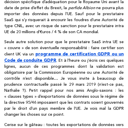
décision spécifique d’adéquation pour le Royaume Uni avant la
date de prise d’effet du Brexit, la
perfide Albion
ne pourra plus
importer des données depuis l’UE. Sauf pour le prestataire
SaaS qui s’y risquerait à encourir les foudres d’une Autorité de
type CNIL, avec un risque de sanction pour le prestataire intra
UE de 20 millions d’€uros / 4 % de son CA mondial.
Seule autre solution pour que le prestataire SaaS intra UE se
« couvre » de son éventuelle responsabilité : faire certifier son
programme de certification GDPR ou un
client UK via un
Code de conduite GDPR
. Et à l’heure ou j’écris ces quelques
lignes, aucun de ces programmes dont la validation est
obligatoire par la Commission Européenne ou une Autorité de
contrôle n’est disponible… Je vous invite à beaucoup de
prudence contractuelle passé le 29 mars 2019 (n’est-ce pas,
Nathalie ?). Petit rappel pour nos amis Anglo-saxons : les
« clauses types » d’exportations de données sous le régime de
la directive 95/46 imposaient que les contrats soient gouvernés
par le droit d’un pays membre de l’UE. Je vois mal la GDPR
changer les choses sur ce point.
Cerise sur le gâteau : toutes les exportations de données vers