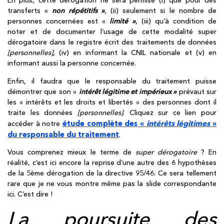
En plus, cette dérogation ne sera permise (i) que pour des
transferts «
non répétitifs »
, (ii) seulement si le nombre de
personnes concernées est «
limité »
, (iii) qu’à condition de
noter et de documenter l’usage de cette modalité super
dérogatoire dans le registre écrit des traitements de données
[personnelles]
, (iv) en informant la CNIL nationale et (v) en
informant aussi la personne concernée.
Enfin, il faudra que le responsable du traitement puisse
démontrer que son «
intérêt légitime et impérieux »
prévaut sur
les « intérêts et les droits et libertés » des personnes dont il
traite les données
[personnelles]
. Cliquez sur ce lien pour
étude complète des «
intérêts légitimes
»
accéder à notre
du responsable du traitement
.
Vous comprenez mieux le terme de
super dérogatoire
? En
réalité, c’est ici encore la reprise d’une autre des 6 hypothèses
de la 5ème dérogation de la directive 95/46. Ce sera tellement
rare que je ne vous montre même pas la slide correspondante
ici. C’est dire !
La poursuite des