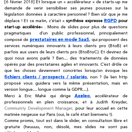
[6 février 2018] Et lorsque un « accélérateur » de starts-up me
demande de venir sensibiliser ses jeunes pousses sur la
législation données à caractère personnel ? Bien sûr que je me
RGPD
déplace ! Et ce matin, c’était «
synthèse expresse
pour
start-up accélérée
« . Moins de slides pour plus de questions
pragmatiques d’un public professionnel, principalement
prestataires en mode SaaS
composé de
, qui proposent des
services numériques innovants à leurs clients pro (BtoB) et
parfois aux users de leurs clients pro (BtoBtoC). Et devinez de
quoi nous avons parlé ? Ben… des traitements de données
opérés par des prestataires agiles et innovants. C’est drôle ce
que les choses deviennent concrètes lorsqu’on évoque les
fichiers clients / prospects / salariés
, non ? (le lien http
proposé vous guidera vers la même présentation, mais en
version longue… longue comme la GDPR…).
Axeleo
Merci à Eric Mahé qui dirige
, accélérateur de
professionnels en plein croissance, et à Judith Kreyder,
Community D
evelopment Manager,
pour leur accueil en cette
matinée neigeuse sur Paris (oui, le café était bienvenu !).
Comme promis, tout est dans le slider, en consultation libre et
gratuite (heuuuu, non, désolé, mes slides ne sont pas