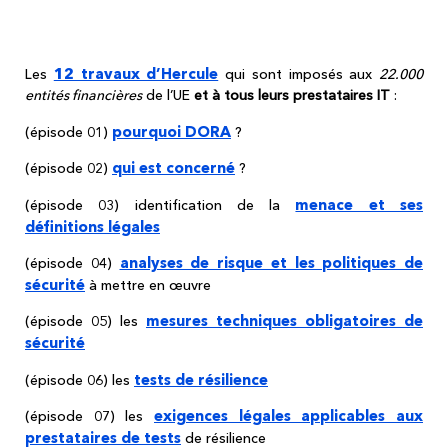
Vous voulez creuser le sujet ? Vous êtes
sûr(e) ?
12 travaux d’Hercule
Les
qui sont imposés aux
22.000
entités financières
de l’UE
et à tous leurs prestataires IT
:
pourquoi DORA
(épisode 01)
?
qui est concerné
(épisode 02)
?
menace et ses
(épisode 03) identification de la
définitions légales
analyses de risque et les politiques de
(épisode 04)
sécurité
à mettre en œuvre
mesures techniques obligatoires de
(épisode 05) les
sécurité
tests de résilience
(épisode 06) les
exigences légales applicables aux
(épisode 07) les
prestataires de tests
de résilience