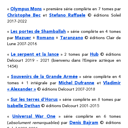
Olympus Mons
«
» première série complète en 7 tomes par
Christophe Bec
Stefano Raffaele
et
© éditions Soleil
2017-2022
Les portes de Shamballah
«
» série complète en 4 tomes
Mazuer
Romano
Taranzano
par
+
+
© éditions Clair de
Lune 2007-2016
Le serpent et la lance
Hub
«
» 2 tomes par
© éditions
Delcourt 2019 – 2021 (bienvenu dans l’Empire aztèque en
1454)
Souvenirs de la Grande Armée
«
» série complète en 4
Michel Dufranne
Vladimir
tomes + 1 intégrale par
et
« Alexander »
© éditions Delcourt 2007-2018
Sur les terres d’Horus
«
» série complète en 8 tomes par
Isabelle Dethan
© éditions Delcourt 2001-2015
Universal War One
«
» série complète en 6 tomes
Denis Bajram
(
absolument remarquables
) par
© éditions