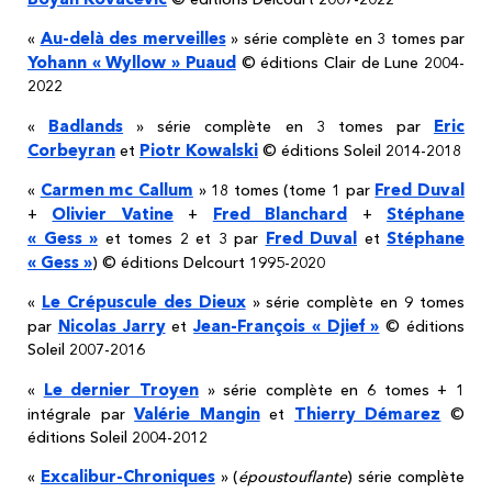
Au-delà des merveilles
«
» série complète en 3 tomes par
Yohann « Wyllow » Puaud
© éditions Clair de Lune 2004-
2022
Badlands
Eric
«
» série complète en 3 tomes par
Corbeyran
Piotr Kowalski
et
© éditions Soleil 2014-2018
Carmen mc Callum
Fred Duval
«
» 18 tomes (tome 1 par
Olivier Vatine
Fred Blanchard
Stéphane
+
+
+
« Gess »
Fred Duval
Stéphane
et tomes 2 et 3 par
et
« Gess »
) © éditions Delcourt 1995-2020
Le Crépuscule des Dieux
«
» série complète en 9 tomes
Nicolas Jarry
Jean-François « Djief »
par
et
© éditions
Soleil 2007-2016
Le dernier Troyen
«
» série complète en 6 tomes + 1
Valérie Mangin
Thierry Démarez
intégrale par
et
©
éditions Soleil 2004-2012
Excalibur-Chroniques
«
» (
époustouflante
) série complète