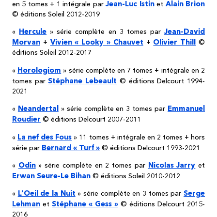
Jean-Luc Istin
Alain Brion
en 5 tomes + 1 intégrale par
et
© éditions Soleil 2012-2019
Hercule
Jean-David
«
» série complète en 3 tomes par
Morvan
Vivien « Looky » Chauvet
Olivier Thill
+
+
©
éditions Soleil 2012-2017
Horologiom
«
» série complète en 7 tomes + intégrale en 2
Stéphane Lebeault
tomes par
© éditions Delcourt 1994-
2021
Neandertal
Emmanuel
«
» série complète en 3 tomes par
Roudier
© éditions Delcourt 2007-2011
La nef des Fous
«
» 11 tomes + intégrale en 2 tomes + hors
Bernard « Turf »
série par
© éditions Delcourt 1993-2021
Odin
Nicolas Jarry
«
» série complète en 2 tomes par
et
Erwan Seure-Le Bihan
© éditions Soleil 2010-2012
L’Oeil de la Nuit
Serge
«
» série complète en 3 tomes par
Lehman
Stéphane « Gess »
et
© éditions Delcourt 2015-
2016