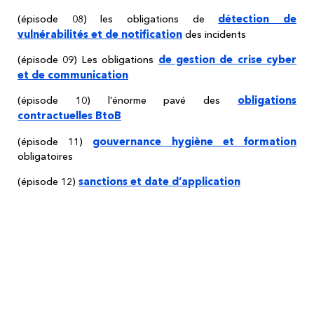
détection de
(épisode 08) les obligations de
vulnérabilités et de notification
des incidents
de gestion de crise cyber
(épisode 09) Les obligations
et de communication
obligations
(épisode 10) l’énorme pavé des
contractuelles BtoB
gouvernance hygiène et formation
(épisode 11)
obligatoires
sanctions et date d’application
(épisode 12)
Le générique des BD ayant servi
d'illustration à cette présentation.
Et merci aux éditions Delcourt Soleil !