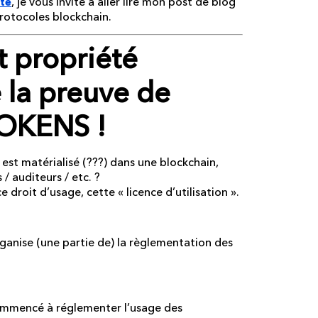
, je vous invite à aller lire mon post de blog
ité
protocoles blockchain.
propriété
e la preuve de
 TOKENS !
l est matérialisé (???) dans une blockchain,
 auditeurs / etc. ?
ce droit d’usage, cette « licence d’utilisation ».
ganise (une partie de) la règlementation des
 commencé à réglementer l’usage des