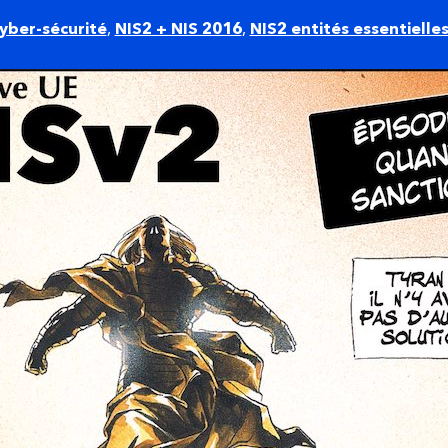
yber-sécurité
,
NIS2 + NIS 2016
,
NIS2 entités essentielle