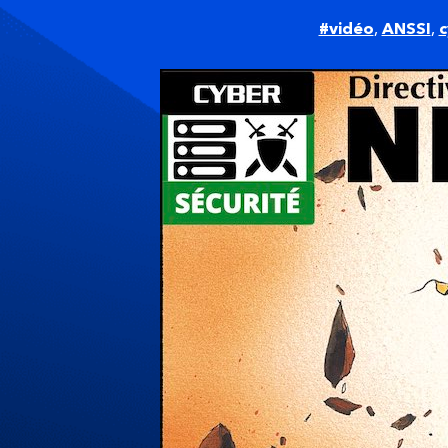
#vidéo
,
ANSSI
,
c