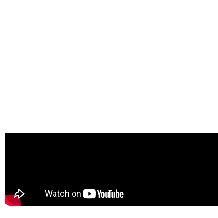
NIS2 2/6 entrée en vig
potentielles
La vidéo+BD se trouve d
dessous