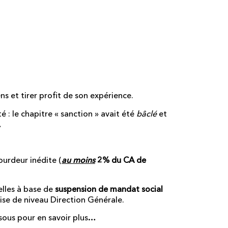
gnificatives pour
raient pas
lais ?
s et tirer profit de son expérience.
é : le chapitre « sanction » avait été
bâclé
et
…
ourdeur inédite (
au moins
2% du CA de
elles à base de
suspension de mandat social
ise de niveau Direction Générale.
essous pour en savoir plus…