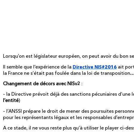
Alors ? des sanctions si
celles et ceux qui ne se
"compliant" dans les dé
Lorsqu’on est législateur européen, on peut avoir du bon sen
Il semble que l’expérience de la
ait port
Directive NIS#2016
la France ne s’était pas foulée dans la loi de transposition
Changement de décors avec NISv2
:
– la Directive prévoit déjà des sanctions pécuniaires d’une l
l’entité
)
– l’ANSSI prépare le droit de mener des poursuites personn
pour les représentants légaux et les responsables d’entrepr
A ce stade, il ne vous reste plus qu’à utiliser le player ci-d