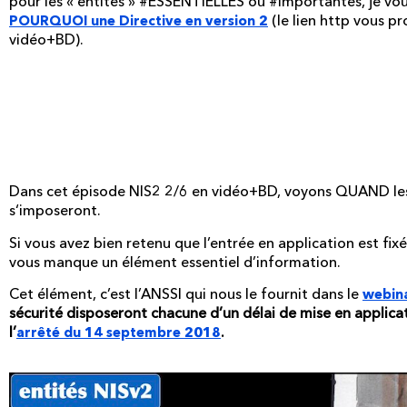
pour les « entités » #ESSENTIELLES ou #importantes, je 
(le lien http vous pr
POURQUOI une Directive en version 2
vidéo+BD).
ASSEZ DE BLA BLA ! On
QUAND !
Dans cet épisode NIS2 2/6 en vidéo+BD, voyons QUAND le
s
‘imposeront.
Si vous avez bien retenu que l’entrée en application est fix
vous manque un élément essentiel d’information.
Cet élément, c’est l’ANSSI qui nous le fournit dans le
webin
sécurité disposeront chacune d’un délai de mise en applic
l’
.
arrêté du 14 septembre 2018