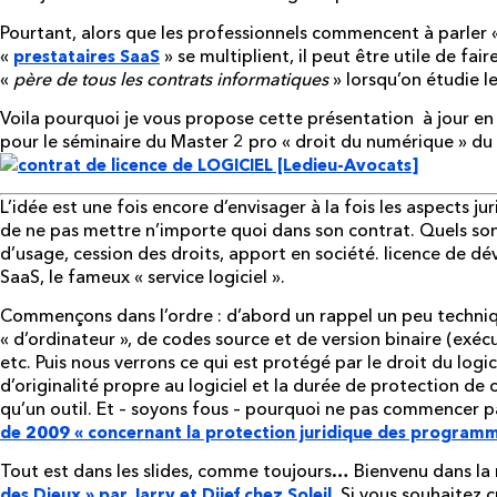
Pourtant, alors que les professionnels commencent à parler 
«
» se multiplient, il peut être utile de fair
prestataires SaaS
«
père de tous les contrats informatiques
» lorsqu’on étudie 
Voila pourquoi je vous propose cette présentation à jour en
pour le séminaire du Master 2 pro « droit du numérique » d
L’idée est une fois encore d’envisager à la fois les aspects ju
de ne pas mettre n’importe quoi dans son contrat. Quels son
d’usage, cession des droits, apport en société. licence de d
SaaS, le fameux « service logiciel ».
Commençons dans l’ordre : d’abord un rappel un peu techniq
« d’ordinateur », de codes source et de version binaire (exéc
etc. Puis nous verrons ce qui est protégé par le droit du logici
d’originalité propre au logiciel et la durée de protection de ce
qu’un outil. Et – soyons fous – pourquoi ne pas commencer par
de 2009 « concernant la protection juridique des programm
Tout est dans les slides, comme toujours… Bienvenu dans l
. Si vous souhaitez c
des Dieux
» par Jarry et Djief chez Soleil