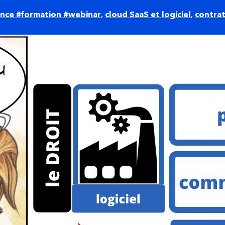
nce #formation #webinar
,
cloud SaaS et logiciel
,
contrat