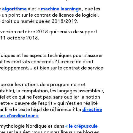
«
» et «
« , que les
algorithme
machine learning
e un point sur le contrat de licence de logiciel,
le droit du numérique en 2018/2019.
 version octobre 2018 qui servira de support
u 11 octobre 2018.
ridiques et les aspects techniques pour s’assurer
t les contrats concernés ? Licence de droit
éveloppement… et bien sur le contrat de service
ue sur les notions de « programme » et
utable), la compilation, les langages assembleur,
el et ce qui ne l’est pas. sans oublier la notion
tte « oeuvre de l’esprit » qui n’est en réalité
 lire le texte légal de référence ? La
directive
.
es d’ordinateur »
a mythologie Nordique et dans
«
le crépuscule
reuser le sujet, vous pouvez lire sur ce blog en