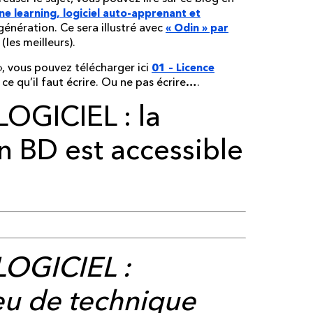
e learning, logiciel auto-apprenant et
génération. Ce sera illustré avec
« Odin » par
(les meilleurs).
», vous pouvez télécharger ici
01 – Licence
ce qu’il faut écrire. Ou ne pas écrire….
LOGICIEL : la
n BD est accessible
 LOGICIEL :
u de technique