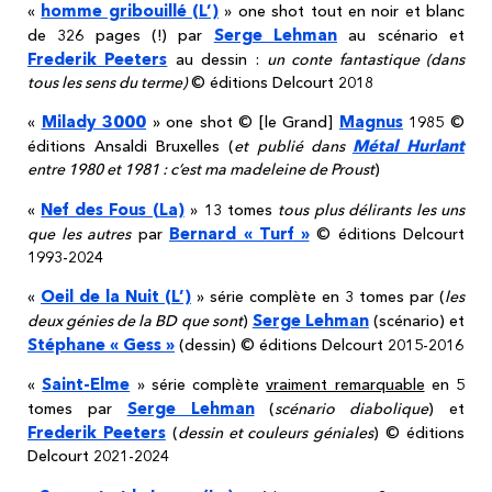
homme gribouillé (L’)
«
» one shot tout en noir et blanc
Serge Lehman
de 326 pages (!) par
au scénario et
Frederik Peeters
au dessin :
un conte fantastique (dans
tous les sens du terme)
© éditions Delcourt 2018
Milady 3000
Magnus
«
» one shot © [le Grand]
1985 ©
Métal Hurlant
éditions Ansaldi Bruxelles (
et publié dans
entre 1980 et 1981 : c’est ma madeleine de Proust
)
Nef des Fous (La)
«
» 13 tomes
tous plus délirants les uns
Bernard « Turf »
que les autres
par
© éditions Delcourt
1993-2024
Oeil de la Nuit (L’)
«
» série complète en 3 tomes par (
les
Serge Lehman
deux génies de la BD que sont
)
(scénario) et
Stéphane « Gess »
(dessin) © éditions Delcourt 2015-2016
Saint-Elme
«
» série complète
vraiment remarquable
en 5
Serge Lehman
tomes par
(
scénario diabolique
) et
Frederik Peeters
(
dessin et couleurs géniales
) © éditions
Delcourt 2021-2024