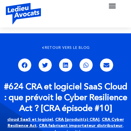
RETOUR VERS LE BLOG
#624 CRA et logiciel SaaS Cloud
: que prévoit le Cyber Resilience
Act ? [CRA épisode #10]
cloud SaaS et logiciel
,
CRA [produit(s) CRA]
,
CRA Cyber
Resilience Act
,
CRA fabricant importateur distributeur
,