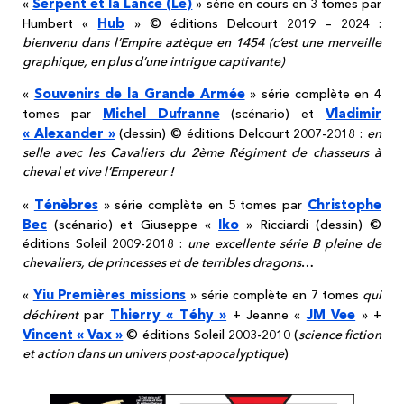
Serpent et la Lance (Le)
«
» série en cours en 3 tomes par
Hub
Humbert «
» © éditions Delcourt 2019 – 2024 :
bienvenu dans l’Empire aztèque en 1454 (c’est une merveille
graphique, en plus d’une intrigue captivante)
Souvenirs de la Grande Armée
«
» série complète en 4
Michel Dufranne
Vladimir
tomes par
(scénario) et
« Alexander »
(dessin) © éditions Delcourt 2007-2018 :
en
selle avec les Cavaliers du 2ème Régiment de chasseurs à
cheval et vive l’Empereur !
Ténèbres
Christophe
«
» série complète en 5 tomes par
Bec
Iko
(scénario) et Giuseppe «
» Ricciardi (dessin) ©
éditions Soleil 2009-2018 :
une excellente série B pleine de
chevaliers, de princesses et de terribles dragons
…
Yiu Premières missions
«
» série complète en 7 tomes
qui
Thierry « Téhy »
JM Vee
déchirent
par
+ Jeanne «
» +
Vincent « Vax »
© éditions Soleil 2003-2010 (
science fiction
et action dans un univers post-apocalyptique
)