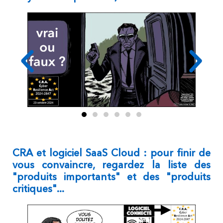
CRA et logiciel SaaS Cloud : pour finir de
vous convaincre, regardez la liste des
"produits importants" et des "produits
critiques"...