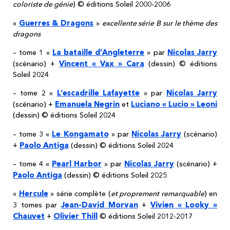
coloriste de génie
) © éditions Soleil 2000-2006
Guerres & Dragons
«
»
excellente série B sur le thème des
dragons
La bataille d’Angleterre
Nicolas Jarry
– tome 1 «
» par
Vincent « Vax » Cara
(scénario) +
(dessin) © éditions
Soleil 2024
L’escadrille Lafayette
Nicolas Jarry
– tome 2 «
» par
Emanuela Negrin
Luciano « Lucio » Leoni
(scénario) +
et
(dessin) © éditions Soleil 2024
Le Kongamato
Nicolas Jarry
– tome 3 «
» par
(scénario)
Paolo Antiga
+
(dessin) © éditions Soleil 2024
Pearl Harbor
Nicolas Jarry
– tome 4 «
» par
(scénario) +
Paolo Antiga
(dessin) © éditions Soleil 2025
Hercule
«
» série complète (
et proprement remarquable
) en
Jean-David Morvan
Vivien « Looky »
3 tomes par
+
Chauvet
Olivier Thill
+
© éditions Soleil 2012-2017