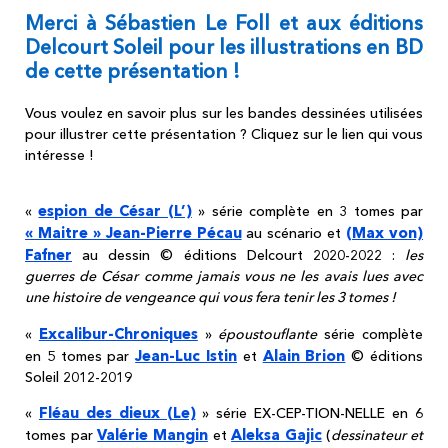
Merci à Sébastien Le Foll et aux éditions
Delcourt Soleil pour les illustrations en BD
de cette présentation !
Vous voulez en savoir plus sur les bandes dessinées utilisées
pour illustrer cette présentation ? Cliquez sur le lien qui vous
intéresse !
espion de César (L’)
«
» série complète en 3 tomes par
« Maitre » Jean-Pierre Pécau
(Max von)
au scénario et
Fafner
au dessin © éditions Delcourt 2020-2022 :
les
guerres de César comme jamais vous ne les avais lues avec
une histoire de vengeance qui vous fera tenir les 3 tomes !
Excalibur-Chroniques
«
»
époustouflante
série complète
Jean-Luc Istin
Alain Brion
en 5 tomes par
et
© éditions
Soleil 2012-2019
Fléau des dieux (Le)
«
» série EX-CEP-TION-NELLE en 6
Valérie Mangin
Aleksa Gajic
tomes par
et
(
dessinateur et