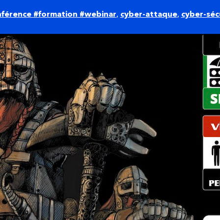
férence #formation #webinar
,
cyber-attaque
,
cyber-séc