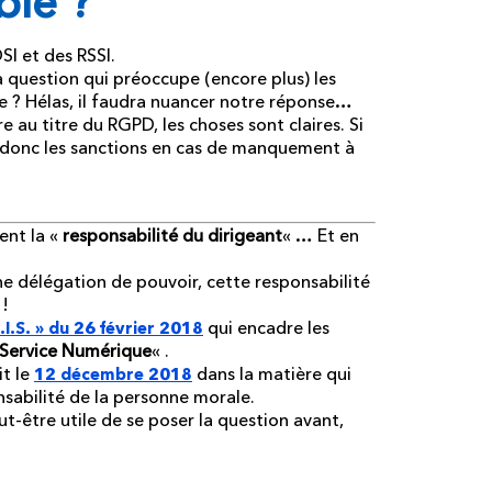
ble ?
SI et des RSSI.
a question qui préoccupe (encore plus) les
re ? Hélas, il faudra nuancer notre réponse…
e au titre du RGPD, les choses sont claires. Si
a donc les sanctions en cas de manquement à
ent la «
responsabilité du dirigeant
« … Et en
’une délégation de pouvoir, cette responsabilité
 !
qui encadre les
N.I.S. » du 26 février 2018
 Service Numérique
« .
it le
dans la matière qui
12 décembre 2018
nsabilité de la personne morale.
ut-être utile de se poser la question avant,