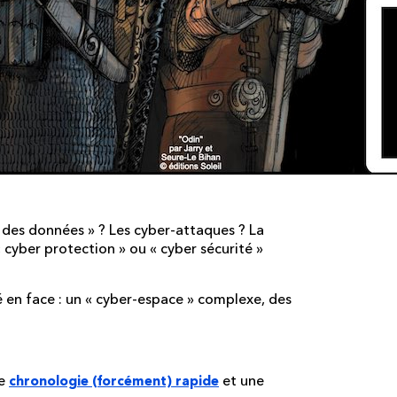
 des données » ? Les cyber-attaques ? La
 cyber protection » ou « cyber sécurité »
té en face : un « cyber-espace » complexe, des
ne
et une
chronologie (forcément) rapide