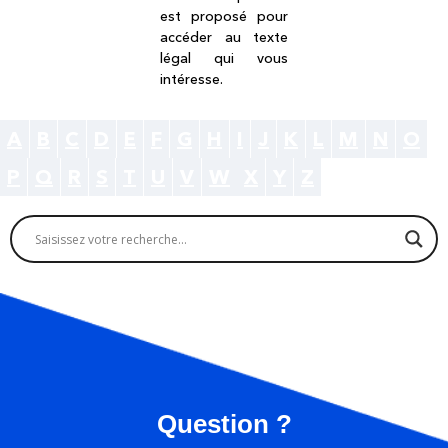
est proposé pour
accéder au texte
légal qui vous
intéresse.
A
B
C
D
E
F
G
H
I
J
K
L
M
N
O
P
Q
R
S
T
U
V
W
X
Y
Z
Question ?