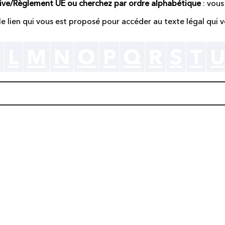
tive/Règlement UE ou cherchez par ordre alphabétique
: vous
r le lien qui vous est proposé pour accéder au texte légal qui v
K
L
M
N
O
P
Q
R
S
T
U