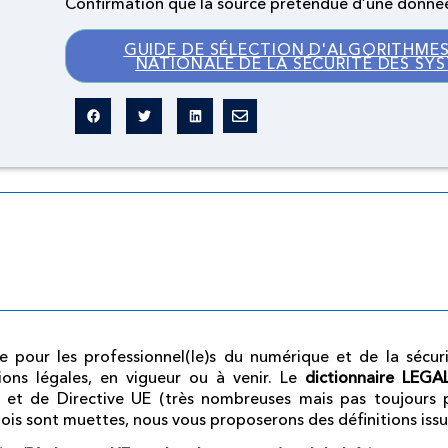
Confirmation que la source prétendue d’une donnée
GUIDE DE SÉLECTION D'ALGORITHMES
NATIONALE DE LA SÉCURITÉ DES SY
Dictionnaire légal
omme pour les professionnel(le)s du numérique et de la sécu
ions légales, en vigueur ou à venir.
Le
dictionnaire LEG
 et de Directive UE (très nombreuses mais pas toujours p
lois sont muettes, nous vous proposerons des définitions iss