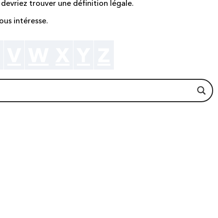
 devriez trouver une définition légale.
ous intéresse.
V
W
X
Y
Z