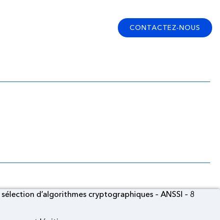
CONTACTEZ-NOUS
es [ANSSI guide de
raphiques]
sélection d’algorithmes cryptographiques – ANSSI – 8