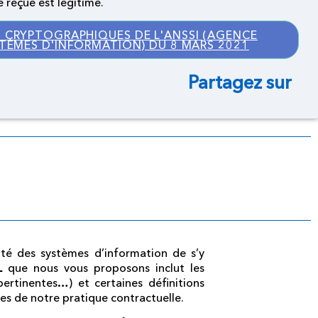
 reçue est légitime.
 CRYPTOGRAPHIQUES DE L'ANSSI (AGENCE
STÈMES D'INFORMATION) DU 8 MARS 2021
Partagez sur
rité des systèmes d’information de s’y
AL
que nous vous proposons inclut les
ertinentes…) et certaines définitions
ues de notre pratique contractuelle.