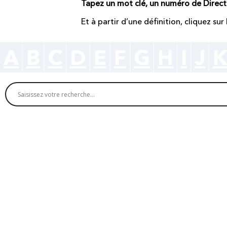
Tapez un mot clé, un numéro de Direc
Et à partir d’une définition, cliquez su
A
B
C
D
E
F
G
H
I
J