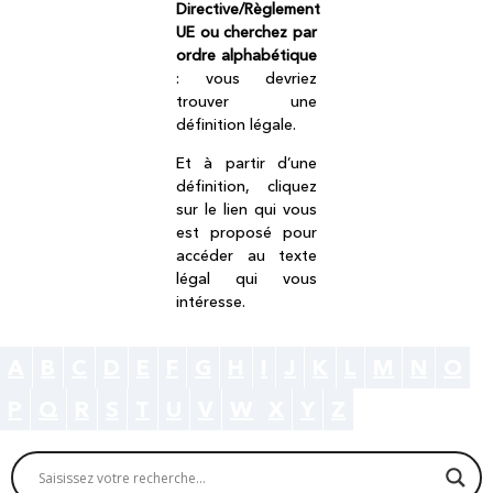
Directive/Règlement
UE ou cherchez par
ordre alphabétique
: vous devriez
trouver une
définition légale.
Et à partir d’une
définition, cliquez
sur le lien qui vous
est proposé pour
accéder au texte
légal qui vous
intéresse.
A
B
C
D
E
F
G
H
I
J
K
L
M
N
O
P
Q
R
S
T
U
V
W
X
Y
Z