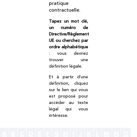
pratique
contractuelle.
Tapez un mot clé,
un numéro de
Directive/Règlement
UE ou cherchez par
ordre alphabétique
: vous devriez
trouver une
définition légale.
Et à partir d’une
définition, cliquez
sur le lien qui vous
est proposé pour
accéder au texte
légal qui vous
intéresse.
A
B
C
D
E
F
G
H
I
J
K
L
M
N
O