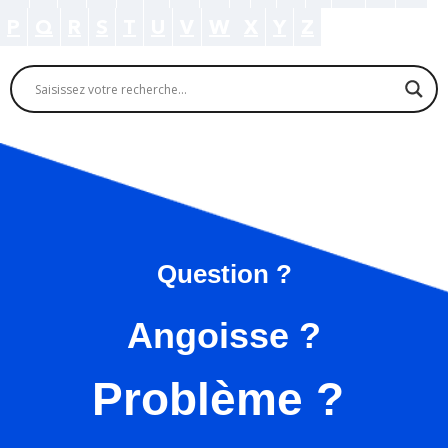
P
Q
R
S
T
U
V
W
X
Y
Z
Question ?
Angoisse ?
Problème ?