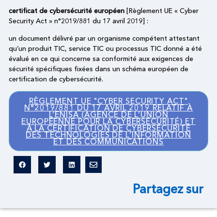
certificat de cybersécurité européen
[Règlement UE « Cyber
Security Act » n°2019/881 du 17 avril 2019] :
un document délivré par un organisme compétent attestant
qu’un produit TIC, service TIC ou processus TIC donné a été
évalué en ce qui concerne sa conformité aux exigences de
sécurité spécifiques fixées dans un schéma européen de
certification de cybersécurité.
RÈGLEMENT UE "CYBER SECURITY ACT"
N°2019/881 DU 17 AVRIL 2019 RELATIF À
L’ENISA (AGENCE DE L’UNION
EUROPÉENNE POUR LA CYBERSÉCURITÉ) ET
À LA CERTIFICATION DE CYBERSÉCURITÉ
DES TECHNOLOGIES DE L’INFORMATION
ET DES COMMUNICATIONS
Partagez sur