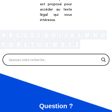
est proposé pour
accéder au texte
légal qui vous
intéresse.
A
B
C
D
E
F
G
H
I
J
K
L
M
N
O
P
Q
R
S
T
U
V
W
X
Y
Z
Question ?