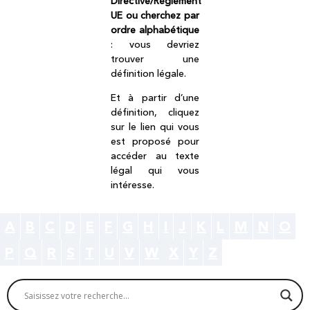
Directive/Règlement
UE ou cherchez par
ordre alphabétique
: vous devriez
trouver une
définition légale.
Et à partir d’une
définition, cliquez
sur le lien qui vous
est proposé pour
accéder au texte
légal qui vous
intéresse.
A
B
C
D
E
F
G
H
I
J
K
L
M
N
O
P
Q
R
S
T
U
V
W
X
Y
Z