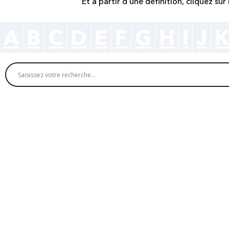
Et à partir d’une définition, cliquez su
A
B
C
D
E
F
G
H
I
J