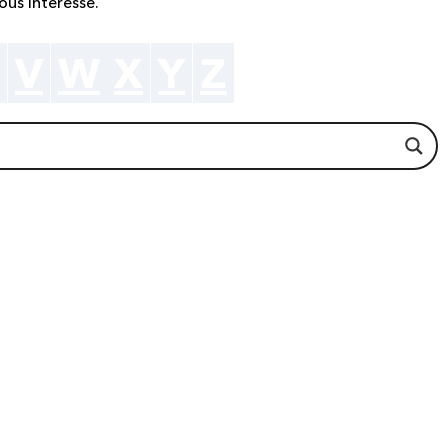
ous intéresse.
V
W
X
Y
Z