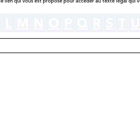
r le lien qui vous est proposé pour accéder au texte légal qui v
K
L
M
N
O
P
Q
R
S
T
U