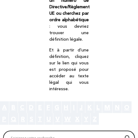
un numéro de
Directive/Règlement
UE ou cherchez par
ordre alphabétique
: vous devriez
trouver une
définition légale.
Et à partir d’une
définition, cliquez
sur le lien qui vous
est proposé pour
accéder au texte
légal qui vous
intéresse.
A
B
C
D
E
F
G
H
I
J
K
L
M
N
O
P
Q
R
S
T
U
V
W
X
Y
Z