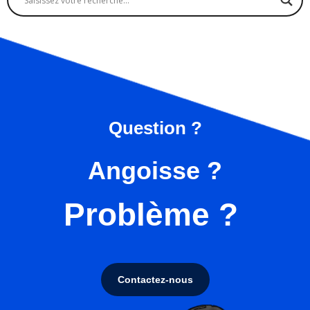
Question ?
Angoisse ?
Problème ?
Contactez-nous