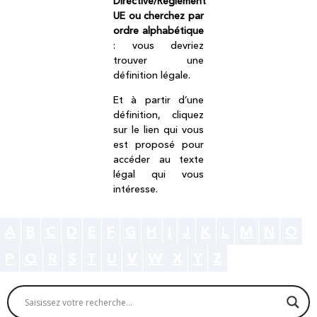
Directive/Règlement
UE ou cherchez par
ordre alphabétique
: vous devriez
trouver une
définition légale.
Et à partir d’une
définition, cliquez
sur le lien qui vous
est proposé pour
accéder au texte
légal qui vous
intéresse.
A
B
C
D
E
F
G
H
I
J
K
L
M
N
O
P
Q
R
S
T
U
V
W
X
Y
Z