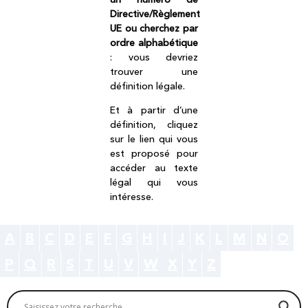
Directive/Règlement
UE ou cherchez par
ordre alphabétique
: vous devriez
trouver une
définition légale.
Et à partir d’une
définition, cliquez
sur le lien qui vous
est proposé pour
accéder au texte
légal qui vous
intéresse.
A
B
C
D
E
F
G
H
I
J
K
L
M
N
O
P
Q
R
S
T
U
V
W
X
Y
Z