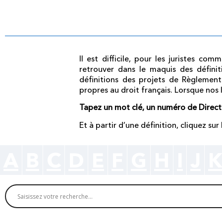
Il est difficile, pour les juristes c
retrouver dans le maquis des définit
définitions des projets de Règlement
propres au droit français. Lorsque nos 
Tapez un mot clé, un numéro de Direc
Et à partir d’une définition, cliquez su
A
B
C
D
E
F
G
H
I
J