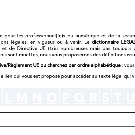
Dictionnaire légal
omme pour les professionnel(le)s du numérique et de la sécu
ions légales, en vigueur ou à venir.
Le
dictionnaire LEG
 et de Directive UE (très nombreuses mais pas toujours p
lois sont muettes, nous vous proposerons des définitions iss
tive/Règlement UE ou cherchez par ordre alphabétique
: vous
r le lien qui vous est proposé pour accéder au texte légal qui v
K
L
M
N
O
P
Q
R
S
T
U