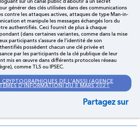
oguant sur un canal public d’aboutir à un secret
our générer des clés utilisées dans des communications
les contre les attaques actives, attaques de type Man-in-
unication et manipule les messages échangés lors du
re authentifiés. Ceci fournit de plus à chaque
espondant (dans certaines variantes, comme dans la mise
ux participants s’assure de l’identité de son
thentifiés possèdent chacun une clé privée et
sance par les participants de la clé publique de leur
nt mis en œuvre dans différents protocoles réseau
intègre), comme TLS ou IPSEC.
 CRYPTOGRAPHIQUES DE L'ANSSI (AGENCE
STÈMES D'INFORMATION) DU 8 MARS 2021
Partagez sur