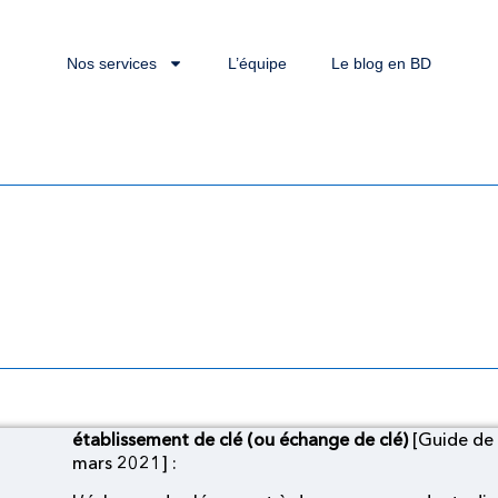
Nos services
L’équipe
Le blog en BD
é [ANSSI guide de sél
cryptographiques]
établissement de clé (ou échange de clé)
[Guide de 
mars 2021] :