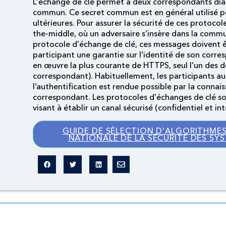
L’échange de clé permet à deux correspondants dial
commun. Ce secret commun est en général utilisé p
ultérieures. Pour assurer la sécurité de ces protoco
the-middle, où un adversaire s’insère dans la comm
protocole d’échange de clé, ces messages doivent êt
participant une garantie sur l’identité de son corr
en œuvre la plus courante de HTTPS, seul l’un des de
correspondant). Habituellement, les participants au
l’authentification est rendue possible par la connais
correspondant. Les protocoles d’échanges de clé so
visant à établir un canal sécurisé (confidentiel et 
GUIDE DE SÉLECTION D'ALGORITHMES
NATIONALE DE LA SÉCURITÉ DES SY