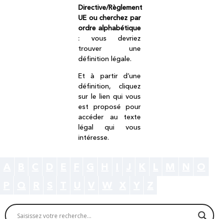
Directive/Règlement
UE ou cherchez par
ordre alphabétique
: vous devriez
trouver une
définition légale.
Et à partir d’une
définition, cliquez
sur le lien qui vous
est proposé pour
accéder au texte
légal qui vous
intéresse.
A
B
C
D
E
F
G
H
I
J
K
L
M
N
O
P
Q
R
S
T
U
V
W
X
Y
Z