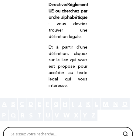
Directive/Règlement
UE ou cherchez par
ordre alphabétique
: vous devriez
trouver une
définition légale.
Et à partir d’une
définition, cliquez
sur le lien qui vous
est proposé pour
accéder au texte
légal qui vous
intéresse.
A
B
C
D
E
F
G
H
I
J
K
L
M
N
O
P
Q
R
S
T
U
V
W
X
Y
Z