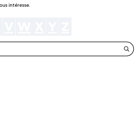
ous intéresse.
V
W
X
Y
Z