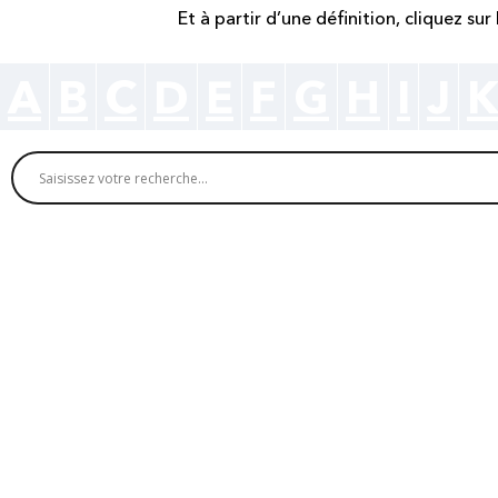
Et à partir d’une définition, cliquez su
A
B
C
D
E
F
G
H
I
J