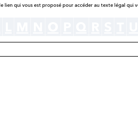
r le lien qui vous est proposé pour accéder au texte légal qui v
K
L
M
N
O
P
Q
R
S
T
U