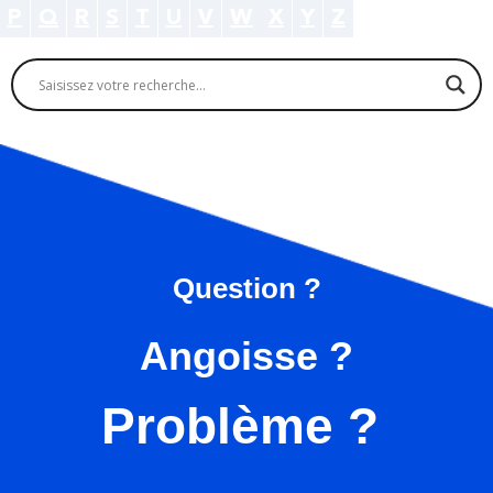
P
Q
R
S
T
U
V
W
X
Y
Z
Question ?
Angoisse ?
Problème ?