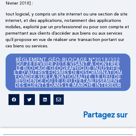
février 2018] :
tout logiciel, y compris un site internet ou une section de site
internet, et des applications, notamment des applications
mobiles, exploité par un professionnel ou pour son compte et
permettant aux clients d’accéder aux biens ou aux services
qu’il propose en vue de réaliser une transaction portant sur
ces biens ou services.
RÈGLEMENT GÉO-BLOCAGE N°2018/302
DU 28 FÉVRIER 2018 VISANT À CONTRER
LE BLOCAGE GÉOGRAPHIQUE INJUSTIFIÉ
ET D'AUTRES FORMES DE DISCRIMINATION
FONDÉE SUR LA NATIONALITÉ, LE LIEU DE
RÉSIDENCE OU LE LIEU D'ÉTABLISSEMENT
DES CLIENTS DANS LE MARCHÉ INTÉRIEUR
Partagez sur