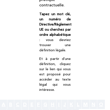
contractuelle.
Tapez un mot clé,
un numéro de
Directive/Règlement
UE ou cherchez par
ordre alphabétique
: vous devriez
trouver une
définition légale.
Et à partir d’une
définition, cliquez
sur le lien qui vous
est proposé pour
accéder au texte
légal qui vous
intéresse.
A
B
C
D
E
F
G
H
I
J
K
L
M
N
O