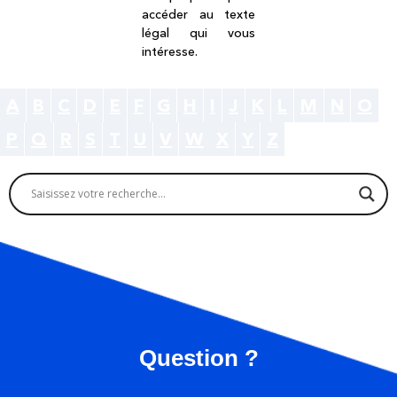
accéder au texte
légal qui vous
intéresse.
A
B
C
D
E
F
G
H
I
J
K
L
M
N
O
P
Q
R
S
T
U
V
W
X
Y
Z
Question ?