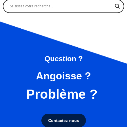
Question ?
Angoisse ?
Problème ?
Contactez-nous