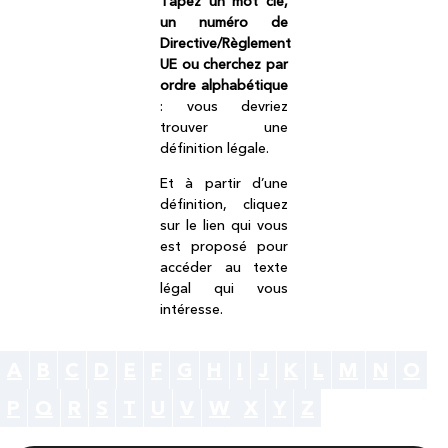
Tapez un mot clé,
un numéro de
Directive/Règlement
UE ou cherchez par
ordre alphabétique
: vous devriez
trouver une
définition légale.
Et à partir d’une
définition, cliquez
sur le lien qui vous
est proposé pour
accéder au texte
légal qui vous
intéresse.
A
B
C
D
E
F
G
H
I
J
K
L
M
N
O
P
Q
R
S
T
U
V
W
X
Y
Z