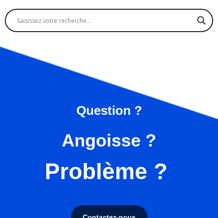
Question ?
Angoisse ?
Problème ?
Contactez-nous