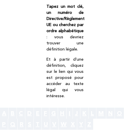
Tapez un mot clé,
un numéro de
Directive/Règlement
UE ou cherchez par
ordre alphabétique
: vous devriez
trouver une
définition légale.
Et à partir d’une
définition, cliquez
sur le lien qui vous
est proposé pour
accéder au texte
légal qui vous
intéresse.
A
B
C
D
E
F
G
H
I
J
K
L
M
N
O
P
Q
R
S
T
U
V
W
X
Y
Z