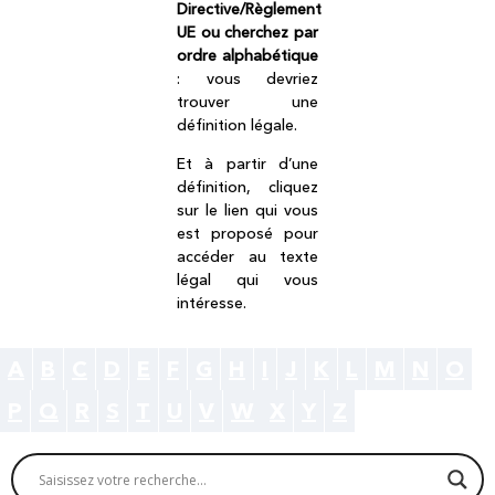
Directive/Règlement
UE ou cherchez par
ordre alphabétique
: vous devriez
trouver une
définition légale.
Et à partir d’une
définition, cliquez
sur le lien qui vous
est proposé pour
accéder au texte
légal qui vous
intéresse.
A
B
C
D
E
F
G
H
I
J
K
L
M
N
O
P
Q
R
S
T
U
V
W
X
Y
Z