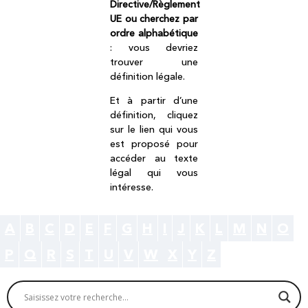
Directive/Règlement
UE ou cherchez par
ordre alphabétique
: vous devriez
trouver une
définition légale.
Et à partir d’une
définition, cliquez
sur le lien qui vous
est proposé pour
accéder au texte
légal qui vous
intéresse.
A
B
C
D
E
F
G
H
I
J
K
L
M
N
O
P
Q
R
S
T
U
V
W
X
Y
Z