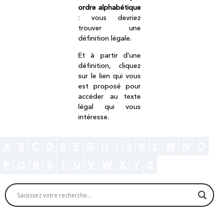
ordre alphabétique
: vous devriez
trouver une
définition légale.
Et à partir d’une
définition, cliquez
sur le lien qui vous
est proposé pour
accéder au texte
légal qui vous
intéresse.
A
B
C
D
E
F
G
H
I
J
K
L
M
N
O
P
Q
R
S
T
U
V
W
X
Y
Z