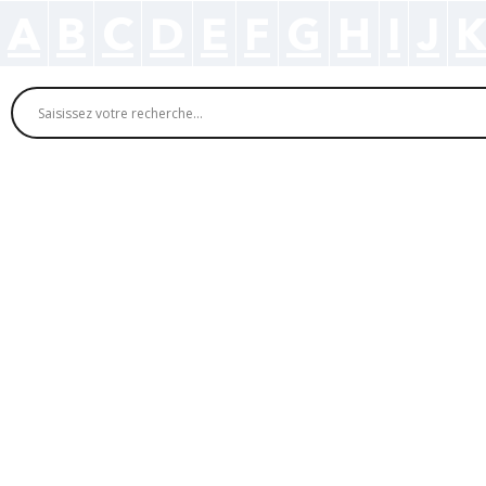
A
B
C
D
E
F
G
H
I
J