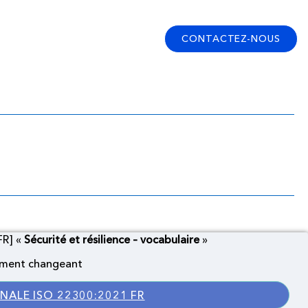
CONTACTEZ-NOUS
 22300:2021 FR]
FR] «
Sécurité et résilience – vocabulaire
»
nement changeant
ALE ISO 22300:2021 FR