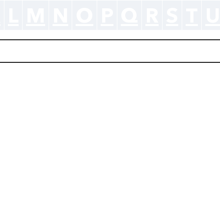
K
L
M
N
O
P
Q
R
S
T
U