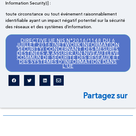
Information Security)] :
toute circonstance ou tout événement raisonnablement
identifiable ayant un impact négatif potentiel sur la sécurité
des réseaux et des systèmes d’information.
DIRECTIVE UE NIS N°2016/1148 DU 6
JUILLET 2016 (NETWORK INFORMATION
SECURITY) CONCERNANT DES MESURES
DESTINÉES À ASSURER UN NIVEAU ÉLEVÉ
COMMUN DE SÉCURITÉ DES RÉSEAUX ET
DES SYSTÈMES D'INFORMATION DANS
L'UE
Partagez sur
Dictionnaire légal