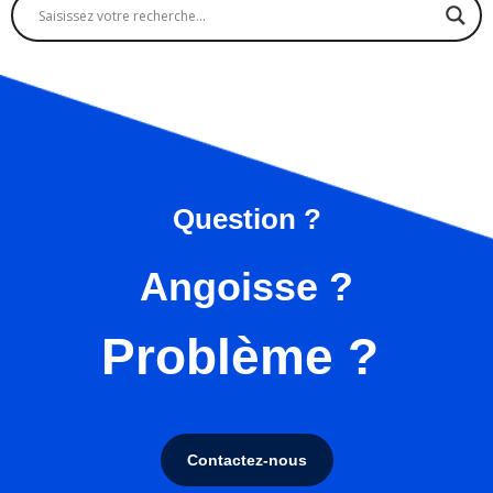
Question ?
Angoisse ?
Problème ?
Contactez-nous