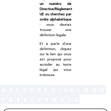
un numéro de
Directive/Règlement
UE ou cherchez par
ordre alphabétique
: vous devriez
trouver une
définition légale.
Et à partir d’une
définition, cliquez
sur le lien qui vous
est proposé pour
accéder au texte
légal qui vous
intéresse.
A
B
C
D
E
F
G
H
I
J
K
L
M
N
O
P
Q
R
S
T
U
V
W
X
Y
Z