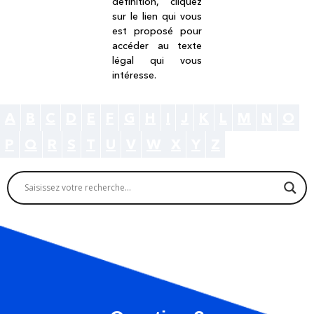
définition, cliquez
sur le lien qui vous
est proposé pour
accéder au texte
légal qui vous
intéresse.
A
B
C
D
E
F
G
H
I
J
K
L
M
N
O
P
Q
R
S
T
U
V
W
X
Y
Z