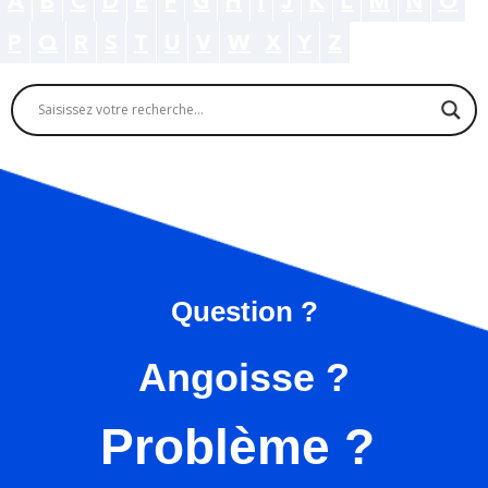
A
B
C
D
E
F
G
H
I
J
K
L
M
N
O
P
Q
R
S
T
U
V
W
X
Y
Z
Question ?
Angoisse ?
Problème ?