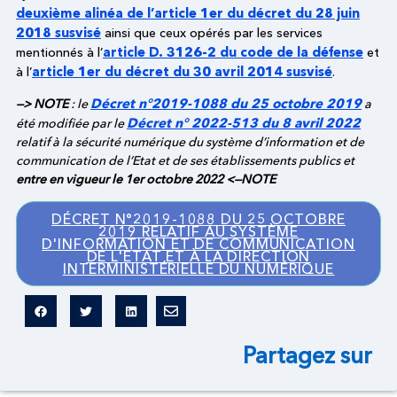
deuxième alinéa de l’article 1er du décret du 28 juin
2018 susvisé
ainsi que ceux opérés par les services
article D. 3126-2 du code de la défense
mentionnés à l’
et
article 1er du décret du 30 avril 2014 susvisé
à l’
.
Décret n°2019-1088 du 25 octobre 2019
—> NOTE
: le
a
Décret n° 2022-513 du 8 avril 2022
été modifiée par le
relatif à la sécurité numérique du système d’information et de
communication de l’Etat et de ses établissements publics et
entre en vigueur le 1er octobre 2022 <—NOTE
DÉCRET N°2019-1088 DU 25 OCTOBRE
2019 RELATIF AU SYSTÈME
D'INFORMATION ET DE COMMUNICATION
DE L'ETAT ET À LA DIRECTION
INTERMINISTÉRIELLE DU NUMÉRIQUE
Partagez sur