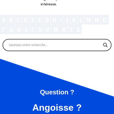
intéresse.
A
B
C
D
E
F
G
H
I
J
K
L
M
N
O
P
Q
R
S
T
U
V
W
X
Y
Z
Question ?
Angoisse ?