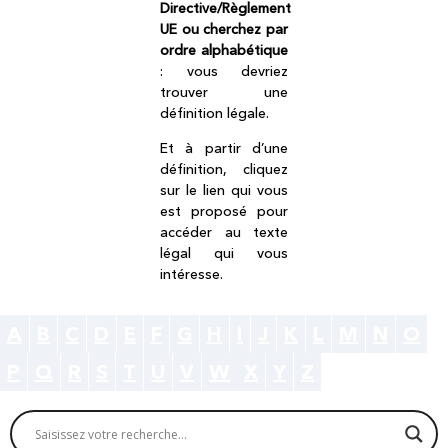
Directive/Règlement
UE ou cherchez par
ordre alphabétique
: vous devriez
trouver une
définition légale.
Et à partir d’une
définition, cliquez
sur le lien qui vous
est proposé pour
accéder au texte
légal qui vous
intéresse.
A
B
C
D
E
F
G
H
I
J
K
L
M
N
O
P
Q
R
S
T
U
V
W
X
Y
Z