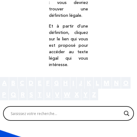
: vous devriez
trouver une
définition légale.
Et à partir d’une
définition, cliquez
sur le lien qui vous
est proposé pour
accéder au texte
légal qui vous
intéresse.
A
B
C
D
E
F
G
H
I
J
K
L
M
N
O
P
Q
R
S
T
U
V
W
X
Y
Z