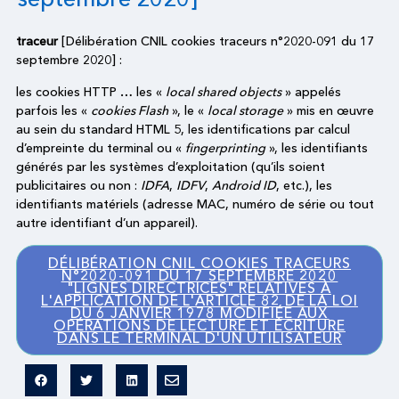
traceur
[Délibération CNIL cookies traceurs n°2020-091 du 17
septembre 2020] :
les cookies HTTP … les «
local shared objects
» appelés
parfois les «
cookies Flash
», le «
local storage
» mis en œuvre
au sein du standard HTML 5, les identifications par calcul
d’empreinte du terminal ou «
fingerprinting
», les identifiants
générés par les systèmes d’exploitation (qu’ils soient
publicitaires ou non :
IDFA
,
IDFV
,
Android ID
, etc.), les
identifiants matériels (adresse MAC, numéro de série ou tout
autre identifiant d’un appareil).
DÉLIBÉRATION CNIL COOKIES TRACEURS
N°2020-091 DU 17 SEPTEMBRE 2020
"LIGNES DIRECTRICES" RELATIVES À
L'APPLICATION DE L'ARTICLE 82 DE LA LOI
DU 6 JANVIER 1978 MODIFIÉE AUX
OPÉRATIONS DE LECTURE ET ÉCRITURE
DANS LE TERMINAL D'UN UTILISATEUR