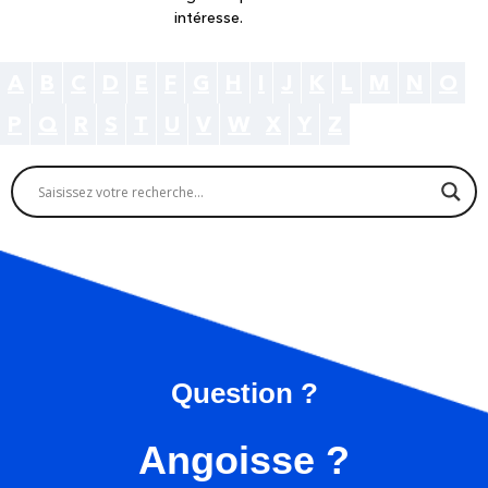
intéresse.
A
B
C
D
E
F
G
H
I
J
K
L
M
N
O
P
Q
R
S
T
U
V
W
X
Y
Z
Question ?
Angoisse ?