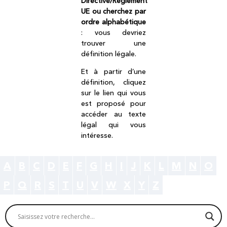
Directive/Règlement
UE ou cherchez par
ordre alphabétique
: vous devriez
trouver une
définition légale.
Et à partir d’une
définition, cliquez
sur le lien qui vous
est proposé pour
accéder au texte
légal qui vous
intéresse.
A
B
C
D
E
F
G
H
I
J
K
L
M
N
O
P
Q
R
S
T
U
V
W
X
Y
Z