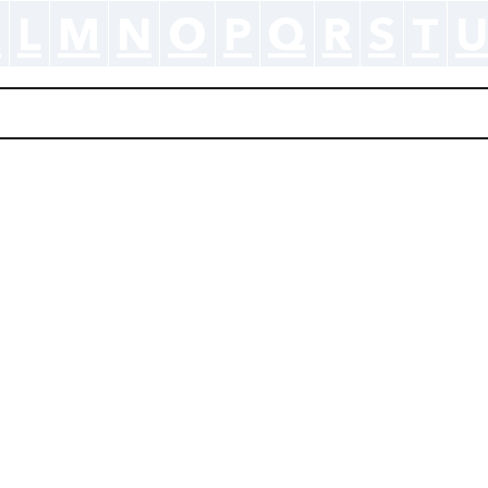
K
L
M
N
O
P
Q
R
S
T
U