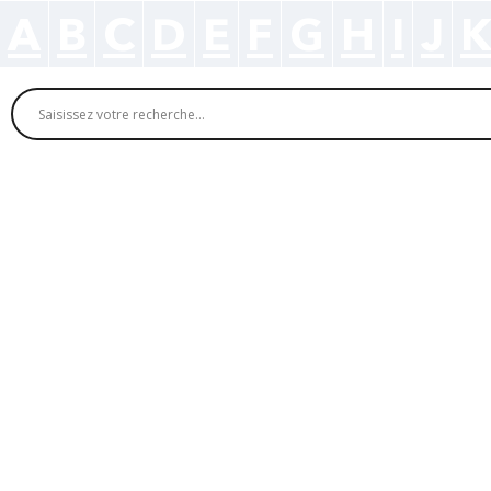
A
B
C
D
E
F
G
H
I
J