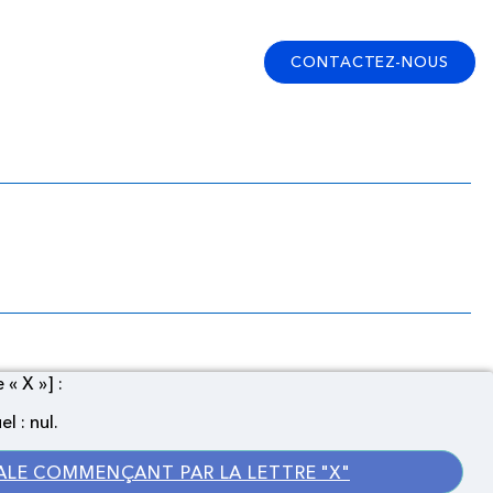
CONTACTEZ-NOUS
r la lettre « X »]
« X »] :
l : nul.
ALE COMMENÇANT PAR LA LETTRE "X"