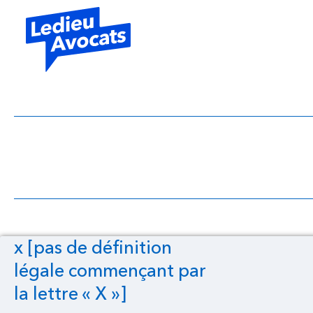
x [pas de définit
x [pas de définition
légale commençant par
la lettre « X »]