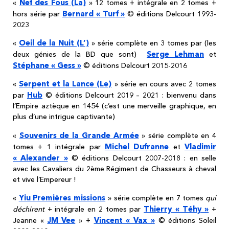
Nef des Fous (La)
«
» 12 tomes + intégrale en 2 tomes +
Bernard « Turf »
hors série par
© éditions Delcourt 1993-
2023
Oeil de la Nuit (L’)
«
» série complète en 3 tomes par (les
Serge Lehman
deux génies de la BD que sont)
et
Stéphane « Gess »
© éditions Delcourt 2015-2016
Serpent et la Lance (Le)
«
» série en cours avec 2 tomes
Hub
par
© éditions Delcourt 2019 – 2021 : bienvenu dans
l’Empire aztèque en 1454 (c’est une merveille graphique, en
plus d’une intrigue captivante)
Souvenirs de la Grande Armée
«
» série complète en 4
Michel Dufranne
Vladimir
tomes + 1 intégrale par
et
« Alexander »
© éditions Delcourt 2007-2018 : en selle
avec les Cavaliers du 2ème Régiment de Chasseurs à cheval
et vive l’Empereur !
Yiu Premières missions
«
» série complète en 7 tomes
qui
Thierry « Téhy »
déchirent
+ intégrale en 2 tomes par
+
JM Vee
Vincent « Vax »
Jeanne «
» +
© éditions Soleil