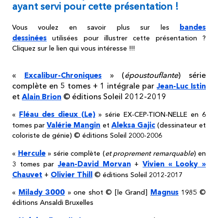
ayant servi pour cette présentation !
bandes
Vous voulez en savoir plus sur les
dessinées
utilisées pour illustrer cette présentation ?
Cliquez sur le lien qui vous intéresse !!!
«
» (
époustouflante
) série
Excalibur-Chroniques
complète en 5 tomes + 1 intégrale par
Jean-Luc Istin
et
© éditions Soleil 2012-2019
Alain Brion
Fléau des dieux (Le)
«
» série EX-CEP-TION-NELLE en 6
Valérie Mangin
Aleksa Gajic
tomes par
et
(dessinateur et
coloriste de génie) © éditions Soleil 2000-2006
Hercule
«
» série complète (
et proprement remarquable
) en
Jean-David Morvan
Vivien « Looky »
3 tomes par
+
Chauvet
Olivier Thill
+
© éditions Soleil 2012-2017
Milady 3000
Magnus
«
» one shot © [le Grand]
1985 ©
éditions Ansaldi Bruxelles