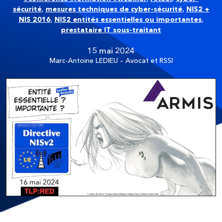
sécurité
,
mesures techniques de cyber-sécurité
,
NIS2 +
NIS 2016
,
NIS2 entités essentielles ou importantes
,
prestataire IT sous-traitant
15 mai 2024
Marc-Antoine LEDIEU – Avocat et RSSI