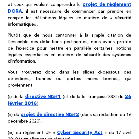
projet de règlement
et ceux qui veulent comprendre le
DORA
, il est nécessaire de commencer par prendre en
compte les définitions légales en matière de «
sécurité
informatique
« .
Plutôt que de nous cantonner à la simple citation de
l’ensemble des définitions pertinentes, nous avons profité
de l’exercice pour mettre en parallèle certaines notions
légales essentielles en matière de
sécurité des systèmes
d’information
.
Vous trouverez donc dans les slides ci-dessous des
définitions, bonnes ou parfois moins bonnes, qui
proviennent :
directive NIS#1
26
(i) de la
(et de la loi française SRSI du
février 2018
),
projet de directive NIS#2
(ii) du
(dans sa rédaction du 16
décembre 2020),
Cyber Security Act
(iii) du règlement UE «
» du 17 avril
2019 (actuellement en vigueur),