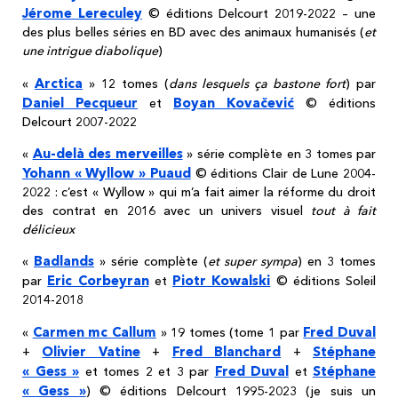
Jérome Lereculey
© éditions Delcourt 2019-2022 – une
des plus belles séries en BD avec des animaux humanisés (
et
une intrigue diabolique
)
Arctica
«
» 12 tomes (
dans lesquels ça bastone fort
) par
Daniel Pecqueur
Boyan Kovačević
et
© éditions
Delcourt 2007-2022
Au-delà des merveilles
«
» série complète en 3 tomes par
Yohann « Wyllow » Puaud
© éditions Clair de Lune 2004-
2022 : c’est « Wyllow » qui m’a fait aimer la réforme du droit
des contrat en 2016 avec un univers visuel
tout à fait
délicieux
Badlands
«
» série complète (
et super sympa
) en 3 tomes
Eric Corbeyran
Piotr Kowalski
par
et
© éditions Soleil
2014-2018
Carmen mc Callum
Fred Duval
«
» 19 tomes (tome 1 par
Olivier Vatine
Fred Blanchard
Stéphane
+
+
+
« Gess »
Fred Duval
Stéphane
et tomes 2 et 3 par
et
« Gess »
) © éditions Delcourt 1995-2023 (je suis un