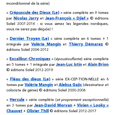
inconditionnel de la série)
Crépuscule des Dieux (Le)
«
» série complète en 9 tomes
Nicolas Jarry
Jean-François « Djief »
par
et
© éditions
Soleil 2007-2016 : si vous aimez les légendes nordiques,
vous ne serez pas déçu(e) !
Dernier Troyen (Le)
«
» série complète en 6 tomes + 1
Valérie Mangin
Thierry Démarez
intégrale par
et
©
éditions Soleil 2004-2012
Excalibur-Chroniques
«
» (
époustouflante
) série complète
Jean-Luc Istin
Alain Brion
en 5 tomes + 1 intégrale par
et
© éditions Soleil 2012-2019
Fléau des dieux (Le)
«
» série EX-CEP-TION-NELLE en 6
Valérie Mangin
Aleksa Gajic
tomes par
et
(dessinateur et
coloriste de génie) © éditions Soleil 2000-2006
Hercule
«
» série complète (
et proprement exceptionnelle
)
Jean-David Morvan
Vivien « Looky »
en 3 tomes par
+
Chauvet
Olivier Thill
+
© éditions Soleil 2012-2017