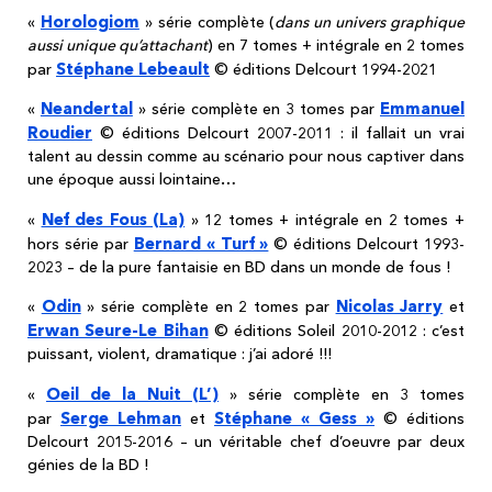
Horologiom
«
» série complète (
dans un univers graphique
aussi unique qu’attachant
) en 7 tomes + intégrale en 2 tomes
Stéphane Lebeault
par
© éditions Delcourt 1994-2021
Neandertal
Emmanuel
«
» série complète en 3 tomes par
Roudier
© éditions Delcourt 2007-2011 : il fallait un vrai
talent au dessin comme au scénario pour nous captiver dans
une époque aussi lointaine…
Nef des Fous (La)
«
» 12 tomes + intégrale en 2 tomes +
Bernard « Turf »
hors série par
© éditions Delcourt 1993-
2023 – de la pure fantaisie en BD dans un monde de fous !
Odin
Nicolas Jarry
«
» série complète en 2 tomes par
et
Erwan Seure-Le Bihan
© éditions Soleil 2010-2012 : c’est
puissant, violent, dramatique : j’ai adoré !!!
Oeil de la Nuit (L’)
«
» série complète en 3 tomes
Serge Lehman
Stéphane « Gess »
par
et
© éditions
Delcourt 2015-2016 – un véritable chef d’oeuvre par deux
génies de la BD !