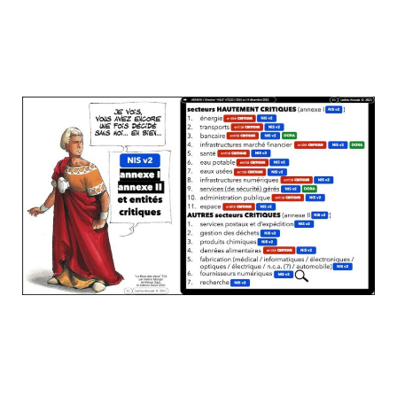
la liste OBLIGATOIRE des secteurs
critiques / essentiels / importants : lisez et
pensez à vos clients estampillés "Défense
nationale"
Pour vous sentir concerné(e) pour de vrai,
regarder le niveau de sanction pécuniaire
qui pèse sur vos clients donneurs