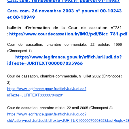
Cass. com. 16 novembre 1993 n° pourvoi 91-14987
Cass. com. 26 novembre 2003 n° pourvoi 00-10243
et 00-10949
bulletin d’information de la Cour de cassation n°781
https://www.courdecassation.fr/IMG/pdf/Bicc_781.pdf
:
Cour de cassation, chambre commerciale, 22 octobre 1996
(Chronopost 1)
https://www.legifrance.gouv.fr/affichJuriJudi.do?
idTexte=JURITEXT000007035966
Cour de cassation, chambre commerciale, 9 juillet 2002 (Chronopost
2)
https://www.legifrance.gouv.fr/affichJuriJudi.do?
idTexte=JURITEXT000007046201
Cour de cassation, chambre mixte, 22 avril 2005 (Chonopost 3)
https://www.legifrance.gouv.fr/affichJuriJudi.do?
oldAction=rechJuriJudi&idTexte=JURITEXT000007050862&fastReqId=2