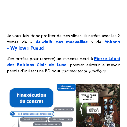
Les règles de l'inexécution du contrat
après la réforme 2016/2018 ? Les slides
en BD sont juste en dessous !!!
Je vous fais donc profiter de mes slides, illustrées avec les 2
Au-delà des merveilles
Yohann
tomes de «
» de
« Wyllow » Puaud
.
Pierre Léoni
J’en profite pour (encore) un immense merci à
des Editions Clair de Lune
, premier éditeur a m’avoir
permis d’utiliser une BD pour
commenter du juridique
.