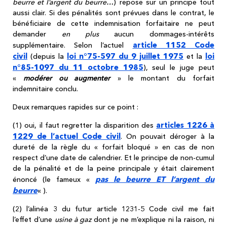
beurre et l’argent du beurre…
) repose sur un principe tout
aussi clair. Si des pénalités sont prévues dans le contrat, le
bénéficiaire de cette indemnisation forfaitaire ne peut
demander
en plus
aucun dommages-intérêts
article 1152 Code
supplémentaire. Selon l’actuel
civil
loi n°75-597 du 9 juillet 1975
loi
(depuis la
et la
n°85-1097 du 11 octobre 1985
), seul le juge peut
«
modérer ou augmenter
» le montant du forfait
indemnitaire conclu.
Deux remarques rapides sur ce point :
articles 1226 à
(1) oui, il faut regretter la disparition des
1229 de l’actuel Code civil
. On pouvait déroger à la
dureté de la règle du « forfait bloqué » en cas de non
respect d’une date de calendrier. Et le principe de non-cumul
de la pénalité et de la peine principale y était clairement
pas le beurre ET l’argent du
énoncé (le fameux «
beurre
« ).
(2) l’alinéa 3 du futur article 1231-5 Code civil me fait
l’effet d’une
usine à gaz
dont je ne m’explique ni la raison, ni