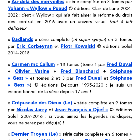
Au-delà des merveilles
«
» série complète en 3 tomes par
Yohann « Wyllow » Puaud
© éditions Clair de Lune 2004-
2022 : c’est « Wyllow » qui m’a fait aimer la réforme du droit
des contrat en 2016 avec un univers visuel
tout à fait
délicieux
Badlands
«
» série complète (
et super sympa
) en 3 tomes
Eric Corbeyran
Piotr Kowalski
par
et
© éditions Soleil
2014-2018
Carmen mc Callum
Fred Duval
«
» 18 tomes (tome 1 par
Olivier Vatine
Fred Blanchard
Stéphane
+
+
+
« Gess »
Fred Duval
Stéphane
et tomes 2 et 3 par
et
« Gess »
) © éditions Delcourt 1995-2020 : je suis un
inconditionnel de la série depuis 17 ans !
Crépuscule des Dieux (Le)
«
» série complète en 9 tomes
Nicolas Jarry
Jean-François « Djief »
par
et
© éditions
Soleil 2007-2016 : si vous aimez les légendes nordiques,
vous ne serez pas déçu(e) !
Dernier Troyen (Le)
«
»
série culte
complète en 6 tomes +