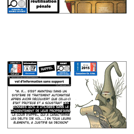
Encore la jurisprudence "bluetouff" de
2015 ? Oui, encore elle. Et "utiliser", c'est
comme "ré-utiliser"... pas la peine d'être
trop subtil(e)