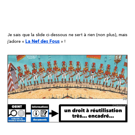
Le droit de l'OSINT 4/6 quel droit à
réutilisation des data collectées ? Passons
aux aspects de droit civil (les dommages-
intérêts)
Je sais que la slide ci-dessous ne sert à rien (non plus), mais
La Nef des Fous
j’adore «
» !