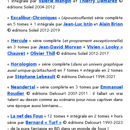
Valérie Mangin
Thierry Démarez
1 intégrale par
et
©
éditions Soleil 2004-2012
Excalibur-Chroniques
«
» (
époustouflante
) série complète
Jean-Luc Istin
Alain Brion
en 5 tomes + 1 intégrale par
et
© éditions Soleil 2012-2019
Hercule
«
» série complète (
et proprement exceptionnelle
)
Jean-David Morvan
Vivien « Looky »
en 3 tomes par
+
Chauvet
Olivier Thill
+
© éditions Soleil 2012-2017
Horologiom
«
» série complète (
dans un univers graphique
aussi unique qu’attachant
) en 7 tomes + intégrale en 2 tomes
Stéphane Lebeault
par
© éditions Delcourt 1994-2021
Neandertal
Emmanuel
«
» série complète en 3 tomes par
Roudier
© éditions Delcourt 2007-2011 : il fallait un vrai
talent au dessin comme au scénario pour nous captiver dans
une époque aussi lointaine…
La nef des Fous
«
» 12 tomes + intégrale en 2 tomes + hors
Bernard « Turf »
série par
© éditions Delcourt 1993-2023
– de la pure fantaisie en BD dans un monde de fous !