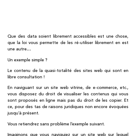
Le droit de l'OSINT 4/6 quel droit à
réutilisation des data collectées ? Le
risque de divulguer publique de data
(pourtant) librement accessibles ?
Que des data soient librement accessibles est une chose,
que la loi vous permette de les ré-utiliser librement en est
une autre…
Un exemple simple ?
Le contenu de la quasi-totalité des sites web qui sont en
libre consultation !
En naviguant sur un site web vitrine, de e-commerce, etc.,
vous disposez du droit de visualiser les contenus qui vous
sont proposés en ligne mais pas du droit de les copier. Et
ce, pour des tas de raisons juridiques non encore évoquées
jusqu’à présent.
Vous retiendrez sans problème l’exemple suivant.
Imaginons que vous naviguiez sur un site web sur lequel