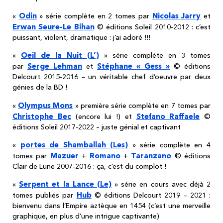
Odin
Nicolas Jarry
«
» série complète en 2 tomes par
et
Erwan Seure-Le Bihan
© éditions Soleil 2010-2012 : c’est
puissant, violent, dramatique : j’ai adoré !!!
Oeil de la Nuit (L’)
«
» série complète en 3 tomes
Serge Lehman
Stéphane « Gess »
par
et
© éditions
Delcourt 2015-2016 – un véritable chef d’oeuvre par deux
génies de la BD !
Olympus Mons
«
» première série complète en 7 tomes par
Christophe Bec
Stefano Raffaele
(encore lui !) et
©
éditions Soleil 2017-2022 – juste génial et captivant
portes de Shamballah (Les)
«
» série complète en 4
Mazuer
Romano
Taranzano
tomes par
+
+
© éditions
Clair de Lune 2007-2016 : ça, c’est du complot !
Serpent et la Lance (Le)
«
» série en cours avec déjà 2
Hub
tomes publiés par
© éditions Delcourt 2019 – 2021 :
bienvenu dans l’Empire aztèque en 1454 (c’est une merveille
graphique, en plus d’une intrigue captivante)