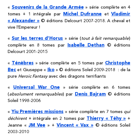
Souvenirs de la Grande Armée
«
» série complète en 4
Michel Dufranne
Vladimir
tomes + 1 intégrale par
et
« Alexander »
© éditions Delcourt 2007-2018. A cheval et
vive l’Empereur !
Sur les terres d’Horus
«
» série (
tout à fait remarquable
)
Isabelle Dethan
complète en 8 tomes par
© éditions
Delcourt 2001-2015
Ténèbres
Christophe
«
» série complète en 5 tomes par
Bec
Iko
et Giuseppe «
» © éditions Soleil 2009-2018 : de la
pure
Heroic Fantasy
avec des dragons terrifiants
Universal War One
«
» série complète en 6 tomes
Denis Bajram
(
absolument remarquables
) par
© éditions
Soleil 1998-2006
Yiu Premières missions
«
» série complète en 7 tomes
qui
Thierry « Téhy »
déchirent
+ intégrale en 2 tomes par
+
JM Vee
Vincent « Vax »
Jeanne «
» +
© éditions Soleil
2003-2010