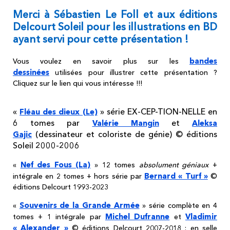
Merci à Sébastien Le Foll et aux éditions
Delcourt Soleil pour les illustrations en BD
ayant servi pour cette présentation !
bandes
Vous voulez en savoir plus sur les
dessinées
utilisées pour illustrer cette présentation ?
Cliquez sur le lien qui vous intéresse !!!
«
» série EX-CEP-TION-NELLE en
Fléau des dieux (Le)
6 tomes par
et
Valérie Mangin
Aleksa
(dessinateur et coloriste de génie) © éditions
Gajic
Soleil 2000-2006
Nef des Fous (La)
«
» 12 tomes
absolument géniaux
+
Bernard « Turf »
intégrale en 2 tomes + hors série par
©
éditions Delcourt 1993-2023
Souvenirs de la Grande Armée
«
» série complète en 4
Michel Dufranne
Vladimir
tomes + 1 intégrale par
et
« Alexander »
© éditions Delcourt 2007-2018 : en selle