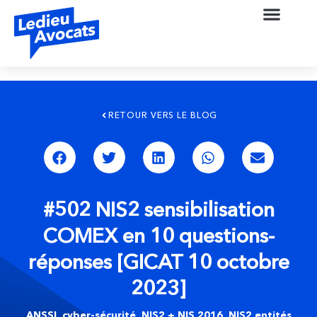
RETOUR VERS LE BLOG
#502 NIS2 sensibilisation
COMEX en 10 questions-
réponses [GICAT 10 octobre
2023]
ANSSI
,
cyber-sécurité
,
NIS2 + NIS 2016
,
NIS2 entités